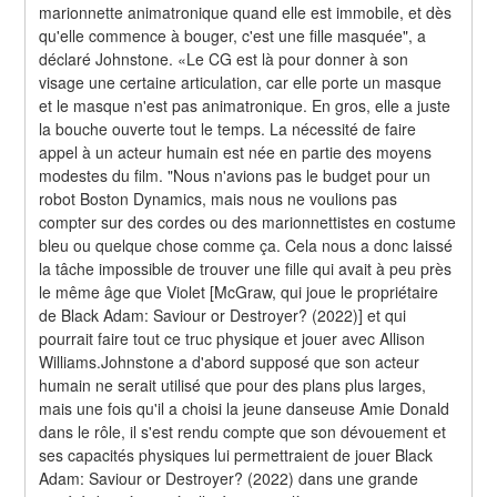
marionnette animatronique quand elle est immobile, et dès 
qu'elle commence à bouger, c'est une fille masquée", a 
déclaré Johnstone. «Le CG est là pour donner à son 
visage une certaine articulation, car elle porte un masque 
et le masque n'est pas animatronique. En gros, elle a juste 
la bouche ouverte tout le temps. La nécessité de faire 
appel à un acteur humain est née en partie des moyens 
modestes du film. "Nous n'avions pas le budget pour un 
robot Boston Dynamics, mais nous ne voulions pas 
compter sur des cordes ou des marionnettistes en costume 
bleu ou quelque chose comme ça. Cela nous a donc laissé 
la tâche impossible de trouver une fille qui avait à peu près 
le même âge que Violet [McGraw, qui joue le propriétaire 
de Black Adam: Saviour or Destroyer? (2022)] et qui 
pourrait faire tout ce truc physique et jouer avec Allison 
Williams.Johnstone a d'abord supposé que son acteur 
humain ne serait utilisé que pour des plans plus larges, 
mais une fois qu'il a choisi la jeune danseuse Amie Donald 
dans le rôle, il s'est rendu compte que son dévouement et 
ses capacités physiques lui permettraient de jouer Black 
Adam: Saviour or Destroyer? (2022) dans une grande 