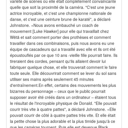
variété de scènes où elle était complètement convaincante 
quelle que soit la proximité de la caméra. "C'est une jeune 
actrice incroyable, et c'est une championne nationale de 
danse, et c'est une ceinture brune de karaté", a déclaré 
Johnstone. «Nous avons embauché un coach de 
mouvement [Luke Hawker] pour elle qui travaillait chez 
Wētā et sait comment porter des prothèses et comment 
travailler dans ces combinaisons, puis nous avons eu une 
équipe de cascadeurs qui a travaillé avec elle et ils ont été 
époustouflés par ce que 10 ans -vieille fille pourrait faire. Ils 
tireraient des cordes, pensant qu'ils allaient devoir lui 
fabriquer quelque chose, et elle trouverait comment le faire 
toute seule. Elle découvrirait comment se lever du sol sans 
utiliser ses mains après seulement 45 minutes 
d'entraînement.En effet, certains des mouvements les plus 
bizarres du personnage – ceux que le public pourrait 
supposer avoir été créés dans un ordinateur – étaient tous 
le résultat de l'incroyable physique de Donald. "Elle pouvait 
courir très vite à quatre pattes", a déclaré Johnstone. «Elle 
pouvait courir de côté à quatre pattes très vite. Et elle était 
la petite chose la plus adorable et la plus timide jusqu'à ce 
que les caméras tournent. Puis elle est devenue Black 