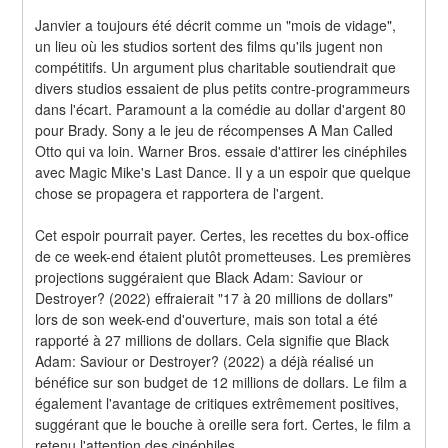
Janvier a toujours été décrit comme un "mois de vidage", 
un lieu où les studios sortent des films qu'ils jugent non 
compétitifs. Un argument plus charitable soutiendrait que 
divers studios essaient de plus petits contre-programmeurs 
dans l'écart. Paramount a la comédie au dollar d'argent 80 
pour Brady. Sony a le jeu de récompenses A Man Called 
Otto qui va loin. Warner Bros. essaie d'attirer les cinéphiles 
avec Magic Mike's Last Dance. Il y a un espoir que quelque 
chose se propagera et rapportera de l'argent.
Cet espoir pourrait payer. Certes, les recettes du box-office 
de ce week-end étaient plutôt prometteuses. Les premières 
projections suggéraient que Black Adam: Saviour or 
Destroyer? (2022) effraierait "17 à 20 millions de dollars" 
lors de son week-end d'ouverture, mais son total a été 
rapporté à 27 millions de dollars. Cela signifie que Black 
Adam: Saviour or Destroyer? (2022) a déjà réalisé un 
bénéfice sur son budget de 12 millions de dollars. Le film a 
également l'avantage de critiques extrêmement positives, 
suggérant que le bouche à oreille sera fort. Certes, le film a 
retenu l'attention des cinéphiles.