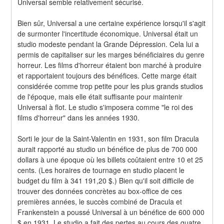
Universal semble relativement sécurisé.
Bien sûr, Universal a une certaine expérience lorsqu'il s'agit 
de surmonter l'incertitude économique. Universal était un 
studio modeste pendant la Grande Dépression. Cela lui a 
permis de capitaliser sur les marges bénéficiaires du genre 
horreur. Les films d'horreur étaient bon marché à produire 
et rapportaient toujours des bénéfices. Cette marge était 
considérée comme trop petite pour les plus grands studios 
de l'époque, mais elle était suffisante pour maintenir 
Universal à flot. Le studio s'imposera comme "le roi des 
films d'horreur" dans les années 1930.
Sorti le jour de la Saint-Valentin en 1931, son film Dracula 
aurait rapporté au studio un bénéfice de plus de 700 000 
dollars à une époque où les billets coûtaient entre 10 et 25 
cents. (Les horaires de tournage en studio placent le 
budget du film à 341 191,20 $.) Bien qu'il soit difficile de 
trouver des données concrètes au box-office de ces 
premières années, le succès combiné de Dracula et 
Frankenstein a poussé Universal à un bénéfice de 600 000 
$ en 1931. Le studio a fait des pertes au cours des quatre 