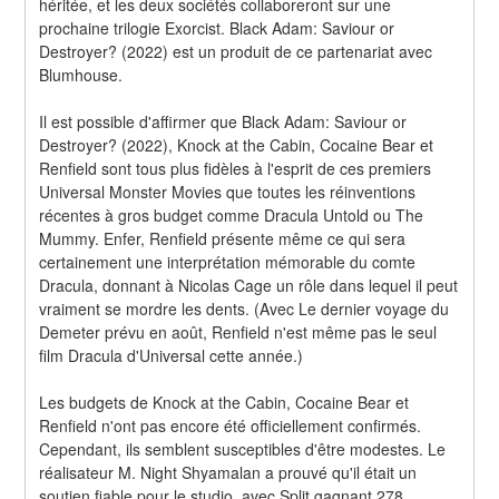
héritée, et les deux sociétés collaboreront sur une 
prochaine trilogie Exorcist. Black Adam: Saviour or 
Destroyer? (2022) est un produit de ce partenariat avec 
Blumhouse.
Il est possible d'affirmer que Black Adam: Saviour or 
Destroyer? (2022), Knock at the Cabin, Cocaine Bear et 
Renfield sont tous plus fidèles à l'esprit de ces premiers 
Universal Monster Movies que toutes les réinventions 
récentes à gros budget comme Dracula Untold ou The 
Mummy. Enfer, Renfield présente même ce qui sera 
certainement une interprétation mémorable du comte 
Dracula, donnant à Nicolas Cage un rôle dans lequel il peut 
vraiment se mordre les dents. (Avec Le dernier voyage du 
Demeter prévu en août, Renfield n'est même pas le seul 
film Dracula d'Universal cette année.)
Les budgets de Knock at the Cabin, Cocaine Bear et 
Renfield n'ont pas encore été officiellement confirmés. 
Cependant, ils semblent susceptibles d'être modestes. Le 
réalisateur M. Night Shyamalan a prouvé qu'il était un 
soutien fiable pour le studio, avec Split gagnant 278 