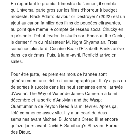
En regardant le premier trimestre de l'année, il semble 
qu'Universal parie gros sur les films d'horreur à budget 
modeste. Black Adam: Saviour or Destroyer? (2022) est un 
ajout au canon familier des films de poupées effrayantes, 
au point que même le compte de réseau social Chucky en 
a pris note. Début février, le studio sort Knock at the Cabin, 
le dernier film du réalisateur M. Night Shyamalan. Trois 
semaines plus tard, Cocaine Bear d'Elizabeth Banks arrive 
dans les cinémas. Puis, à la mi-avril, Renfield arrive en 
salles.
Pour être juste, les premiers mois de l'année sont 
généralement une friche cinématographique. Il n'y a pas eu 
de sorties à succès dans les neuf semaines entre l'arrivée 
d'Avatar: The Way of Water de James Cameron à la mi-
décembre et la sortie d'Ant-Man and the Wasp: 
Quantumania de Peyton Reed à la mi-février. Après ça, 
l'été commence assez vite. Il y a un écart de deux 
semaines avant Michael B. Jordan's Creed III et encore 
quinze jours avant David F. Sandberg's Shazam! Fureur 
des Dieux.