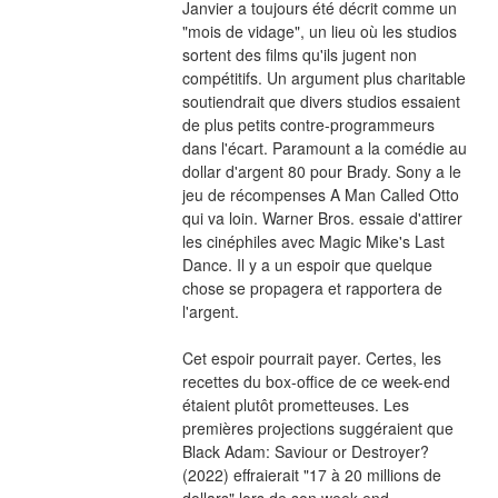
Janvier a toujours été décrit comme un 
"mois de vidage", un lieu où les studios 
sortent des films qu'ils jugent non 
compétitifs. Un argument plus charitable 
soutiendrait que divers studios essaient 
de plus petits contre-programmeurs 
dans l'écart. Paramount a la comédie au 
dollar d'argent 80 pour Brady. Sony a le 
jeu de récompenses A Man Called Otto 
qui va loin. Warner Bros. essaie d'attirer 
les cinéphiles avec Magic Mike's Last 
Dance. Il y a un espoir que quelque 
chose se propagera et rapportera de 
l'argent.
Cet espoir pourrait payer. Certes, les 
recettes du box-office de ce week-end 
étaient plutôt prometteuses. Les 
premières projections suggéraient que 
Black Adam: Saviour or Destroyer? 
(2022) effraierait "17 à 20 millions de 
dollars" lors de son week-end 